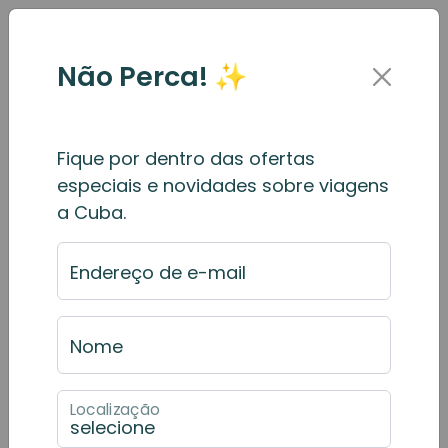
Não Perca! ✨
Fique por dentro das ofertas
Consulte Sua Reserva
especiais e novidades sobre viagens
a Cuba.
Insira o código da reserva e o e-mail utilizado
Endereço de e-mail
no momento da compra para acessar os
detalhes da sua reserva.
Nome
Código da reserva ou da viagem
Localização