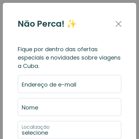
Não Perca! ✨
Fique por dentro das ofertas
Formulário de Reservas
especiais e novidades sobre viagens
a Cuba.
Para
fazer uma reserva
de um
tour
,
preencha o
formulário de solicitação de
Endereço de e-mail
reserva
abaixo.
Consulte a página
meus recursos de
Nome
reserva
para mais informações.
Passo 1 de 2 — Dados da Reserva
Localização
Tipo de Tour