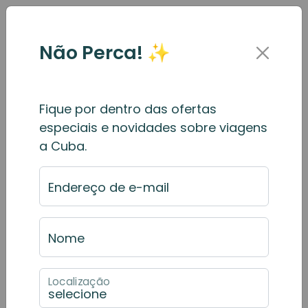
Não Perca! ✨
Fique por dentro das ofertas
Formulário de Reservas
especiais e novidades sobre viagens
a Cuba.
Para
fazer uma reserva
de um
tour
,
preencha o
formulário de solicitação de
Endereço de e-mail
reserva
abaixo.
Consulte a página
meus recursos de
Nome
reserva
para mais informações.
Passo 1 de 2 — Dados da Reserva
Localização
Tipo de Tour