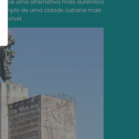
erece uma alternativa mais autêntica
exemplo de uma cidade cubana mais
essível.