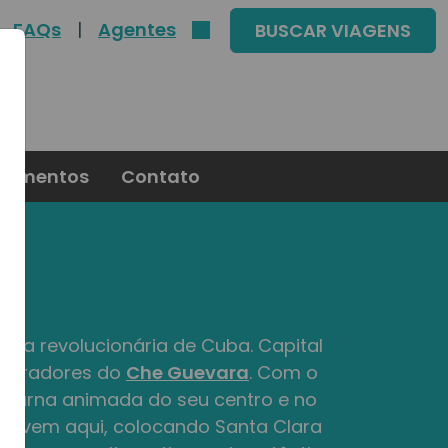
FAQs
|
Agentes
BUSCAR VIAGENS
oimentos
Contato
ória revolucionária de Cuba. Capital
 adoradores do
Che Guevara
. Com o
noturna animada do seu centro e no
s vivem aqui, colocando Santa Clara