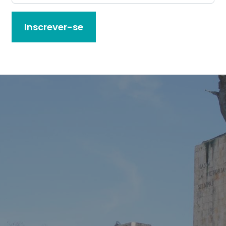
aís em população. Para o viajante, Santa Clara of
de Cuba —
Havana
,
Trinidad
e
Viñales
. É um bom 
Inscrever-se
 onde o cotidiano dos moradores é mais visível e ac