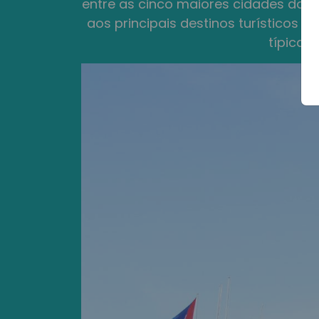
entre as cinco maiores cidades do p
aos principais destinos turísticos 
típica,