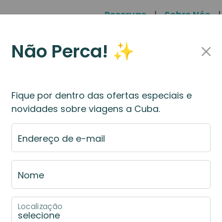
Reservas
|
Sobre Nós
|
Não Perca! ✨
ba
Outros Serviços
Informações
Dep
Fique por dentro das ofertas especiais e
novidades sobre viagens a Cuba.
Santa Clara
Endereço de e-mail
vana
, Santa Clara ocupa um lugar especial na hist
Nome
idade é um mini destino de peregrinação para os
ém dessa reputacão, e isso fica evidente na vida 
Localização
s universidades de Cuba. Afinal, 250.000 pessoa